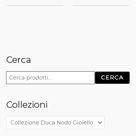
Cerca
C
e
CERCA
r
c
Collezioni
a
: