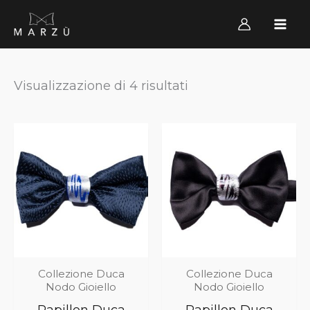
Vai
al
contenuto
Visualizzazione di 4 risultati
Collezione Duca
Collezione Duca
Nodo Gioiello
Nodo Gioiello