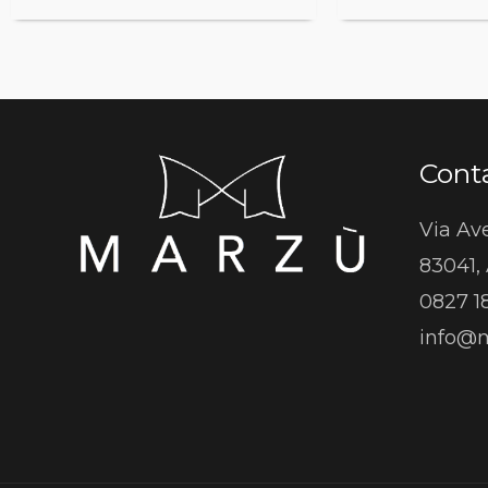
Conta
Via Ave
83041, 
0827 1
info@m