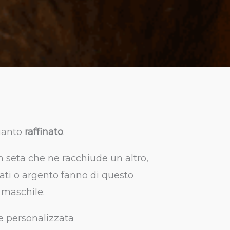
anto
raffinato
.
n seta che ne racchiude un altro,
arati o argento fanno di questo
 maschile.
ne personalizzata