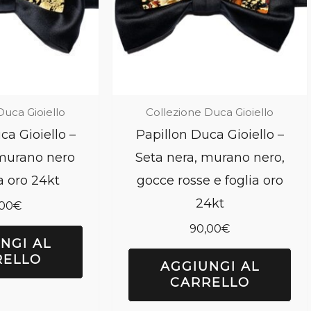
Duca Gioiello
Collezione Duca Gioiello
ca Gioiello –
Papillon Duca Gioiello –
 murano nero
Seta nera, murano nero,
a oro 24kt
gocce rosse e foglia oro
24kt
,00
€
90,00
€
NGI AL
RELLO
AGGIUNGI AL
CARRELLO