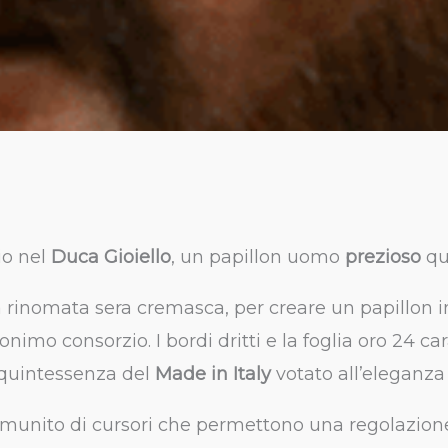
io nel
Duca Gioiello
, un papillon uomo
prezioso
qu
 rinomata sera cremasca, per creare un papillon i
onimo consorzio. I bordi dritti e la foglia oro 24 c
 quintessenza del
Made in Italy
votato all’eleganza
a è munito di cursori che permettono una regolazio